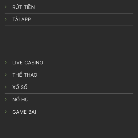
RÚT TIỀN
TẢI APP
LIVE CASINO
THỂ THAO
XỔ SỔ
NỔ HŨ
GAME BÀI