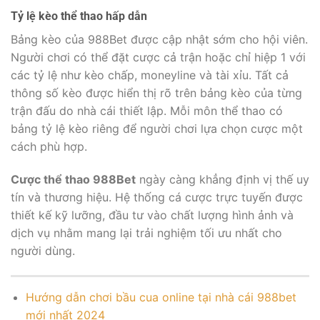
Tỷ lệ kèo thể thao hấp dẫn
Bảng kèo của 988Bet được cập nhật sớm cho hội viên.
Người chơi có thể đặt cược cả trận hoặc chỉ hiệp 1 với
các tỷ lệ như kèo chấp, moneyline và tài xỉu. Tất cả
thông số kèo được hiển thị rõ trên bảng kèo của từng
trận đấu do nhà cái thiết lập. Mỗi môn thể thao có
bảng tỷ lệ kèo riêng để người chơi lựa chọn cược một
cách phù hợp.
Cược thể thao 988Bet
ngày càng khẳng định vị thế uy
tín và thương hiệu. Hệ thống cá cược trực tuyến được
thiết kế kỹ lưỡng, đầu tư vào chất lượng hình ảnh và
dịch vụ nhằm mang lại trải nghiệm tối ưu nhất cho
người dùng.
Hướng dẫn chơi bầu cua online tại nhà cái 988bet
mới nhất 2024