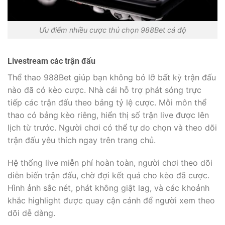
Ưu điểm nhiều cược thủ chọn 988Bet cá độ
Livestream các trận đấu
Thể thao 988Bet giúp bạn không bỏ lỡ bất kỳ trận đấu
nào đã có kèo cược. Nhà cái hỗ trợ phát sóng trực
tiếp các trận đấu theo bảng tỷ lệ cược. Mỗi môn thể
thao có bảng kèo riêng, hiển thị số trận live được lên
lịch từ trước. Người chơi có thể tự do chọn và theo dõi
trận đấu yêu thích ngay trên trang chủ.
Hệ thống live miễn phí hoàn toàn, người chơi theo dõi
diễn biến trận đấu, chờ đợi kết quả cho kèo đã cược.
Hình ảnh sắc nét, phát không giật lag, và các khoảnh
khắc highlight được quay cận cảnh để người xem theo
dõi dễ dàng.