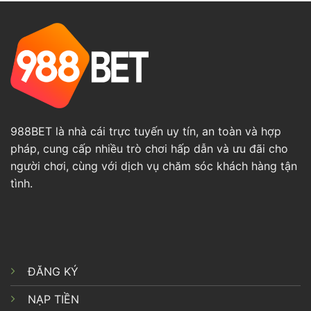
lớn.
dẫn
từ
A
đến
Z
cho
người
mới
988BET là nhà cái trực tuyến uy tín, an toàn và hợp
pháp, cung cấp nhiều trò chơi hấp dẫn và ưu đãi cho
người chơi, cùng với dịch vụ chăm sóc khách hàng tận
tình.
ĐĂNG KÝ
NẠP TIỀN