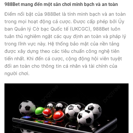
988Bet mang đến một sân chơi minh bạch và an toàn
Điểm nổi bật của 988Bet là tính minh bạch và an toàn
trong mọi hoạt động cá cược. Được cấp phép bởi Ủy
ban Quản lý Cờ bạc Quốc tế (UKCGC), 988Bet luôn
tuân thủ nghiêm ngặt các quy định an toàn và pháp lý
trong lĩnh vực này. Hệ thống bảo mật của nền tảng
được xây dựng theo các tiêu chuẩn công nghệ tiên
tiến nhất. Khi đến cá cược, cộng động hội viên tuyệt
đối an toàn cho thông tin cá nhân và tài chính của
người chơi.