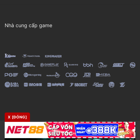
Nhà cung cấp game
X [ĐÓNG]
CAM KẾT THANH TOÁN
CHÍNH SÁCH BẢO MẬT
MIỄN TRỪ TRÁCH NHIỆM
ĐIỀU KHOẢN VÀ ĐIỀU KIỆN