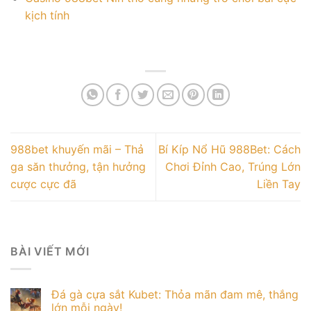
kịch tính
988bet khuyến mãi – Thả
Bí Kíp Nổ Hũ 988Bet: Cách
ga săn thưởng, tận hưởng
Chơi Đỉnh Cao, Trúng Lớn
cược cực đã
Liền Tay
BÀI VIẾT MỚI
Đá gà cựa sắt Kubet: Thỏa mãn đam mê, thắng
lớn mỗi ngày!