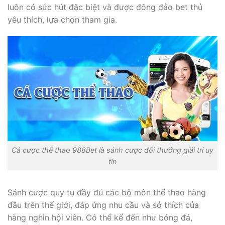
luôn có sức hút đặc biệt và được đông đảo bet thủ
yêu thích, lựa chọn tham gia.
Cá cược thể thao 988Bet là sảnh cược đổi thưởng giải trí uy
tín
Sảnh cược quy tụ đầy đủ các bộ môn thể thao hàng
đầu trên thế giới, đáp ứng nhu cầu và sở thích của
hàng nghìn hội viên. Có thể kể đến như bóng đá,