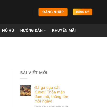
ĐĂNG NHẬP
ĐĂNG KÝ
NỔ HŨ
HƯỚNG DẪN
KHUYẾN MÃI
BÀI VIẾT MỚI
Đá gà cựa sắt
Kubet: Thỏa mãn
đam mê, thắng lớn
mỗi ngày!
ở
Chức năng bình luận bị tắt