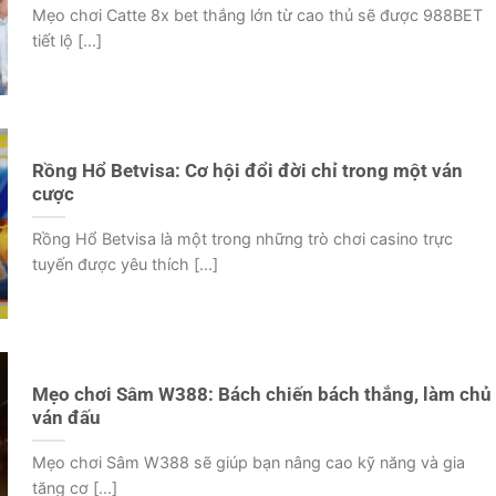
Mẹo chơi Catte 8x bet thắng lớn từ cao thủ sẽ được 988BET
tiết lộ [...]
Rồng Hổ Betvisa: Cơ hội đổi đời chỉ trong một ván
cược
Rồng Hổ Betvisa là một trong những trò chơi casino trực
tuyến được yêu thích [...]
Mẹo chơi Sâm W388: Bách chiến bách thắng, làm chủ
ván đấu
Mẹo chơi Sâm W388 sẽ giúp bạn nâng cao kỹ năng và gia
tăng cơ [...]