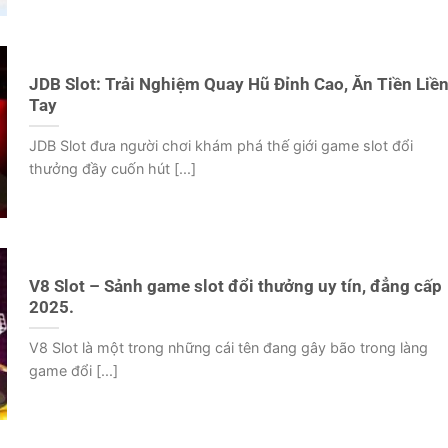
JDB Slot: Trải Nghiệm Quay Hũ Đỉnh Cao, Ăn Tiền Liề
Tay
JDB Slot đưa người chơi khám phá thế giới game slot đổi
thưởng đầy cuốn hút [...]
V8 Slot – Sảnh game slot đổi thưởng uy tín, đẳng cấp
2025.
V8 Slot là một trong những cái tên đang gây bão trong làng
game đổi [...]