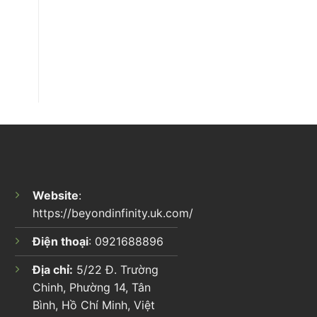
Website
:
https://beyondinfinity.uk.com/
Điện thoại
:
0921688896
Địa chỉ:
5/22 Đ. Trường
Chinh, Phường 14, Tân
Bình, Hồ Chí Minh, Việt