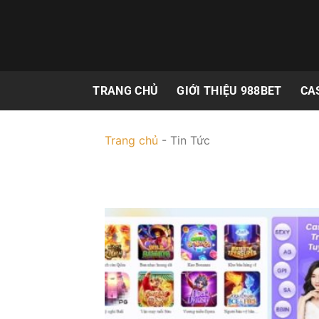
Chuyển
đến
nội
dung
TRANG CHỦ
GIỚI THIỆU 988BET
CA
Trang chủ
-
Tin Tức