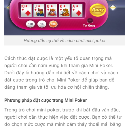
Hướng dẫn cụ thể về cách chơi mini poker
Cách thức đặt cược là một yếu tố quan trọng mà
người chơi cần nắm vững khi tham gia Mini Poker.
Dưới đây là hướng dẫn chi tiết về cách chơi và cách
đặt cược trong trò chơi Mini Poker để giúp bạn dễ
dàng tham gia và tối ưu hóa cơ hội chiến thắng.
Phương pháp đặt cược trong Mini Poker
Trong trò chơi mini poker, trước khi bắt đầu ván đấu,
người chơi cần thực hiện việc đặt cược. Bạn có thể tự
do chọn mức cược mà mình cảm thấy thoải mái bằng