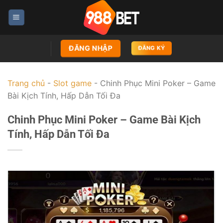
Chuyển
đến
nội
dung
ĐĂNG NHẬP
ĐĂNG KÝ
Trang chủ
-
Slot game
-
Chinh Phục Mini Poker – Game
Bài Kịch Tính, Hấp Dẫn Tối Đa
Chinh Phục Mini Poker – Game Bài Kịch
Tính, Hấp Dẫn Tối Đa