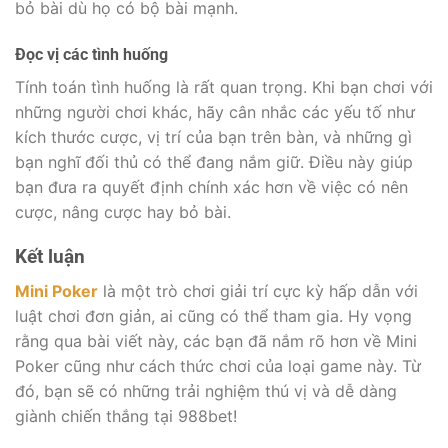
bỏ bài dù họ có bộ bài mạnh.
Đọc vị các tình huống
Tính toán tình huống là rất quan trọng. Khi bạn chơi với
những người chơi khác, hãy cân nhắc các yếu tố như
kích thước cược, vị trí của bạn trên bàn, và những gì
bạn nghĩ đối thủ có thể đang nắm giữ. Điều này giúp
bạn đưa ra quyết định chính xác hơn về việc có nên
cược, nâng cược hay bỏ bài.
Kết luận
Mini Poker
là một trò chơi giải trí cực kỳ hấp dẫn với
luật chơi đơn giản, ai cũng có thể tham gia. Hy vọng
rằng qua bài viết này, các bạn đã nắm rõ hơn về Mini
Poker cũng như cách thức chơi của loại game này. Từ
đó, bạn sẽ có những trải nghiệm thú vị và dễ dàng
giành chiến thắng tại 988bet!